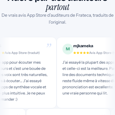
partout
De vrais avis App Store d’auditeurs de Frateca, traduits de
l’original.
”
mjkameka
M
is App Store (traduit)
Avis App Store (tradui
pp pour écouter mes
J’ai essayé la plupart des apps de 
 et c’est une bouée de
et celle-ci est la meilleure. Parfai
ix sont très naturelles,
lire des documents techniques. La
écouter… J’ai essayé
reste fluide même à vitesse élevée 
de synthèse vocale et
prononciation est excellente. On d
us intuitive. Je ne peux
une vraie personne qui lit.
der :)