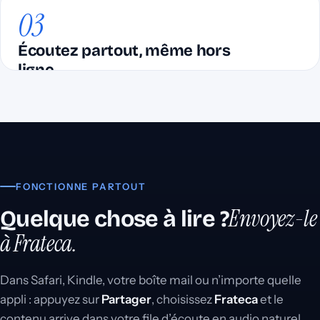
03
La synthèse vocale IA la plus avancée : votre
audio est prêt en quelques minutes.
Écoutez partout, même hors
ligne
Votre bibliothèque se lit en arrière-plan : dans
les transports, à l’entraînement et pendant les
tâches.
FONCTIONNE PARTOUT
Envoyez-le
Quelque chose à lire ?
à Frateca.
Dans Safari, Kindle, votre boîte mail ou n’importe quelle
appli : appuyez sur
Partager
, choisissez
Frateca
et le
contenu arrive dans votre file d’écoute en audio naturel.