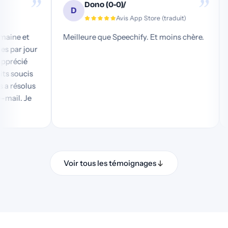
”
”
Dono (0-0)/
D
)
Avis App Store (traduit)
ne semaine et
Meilleure que Speechify. Et moins chère.
atuites par jour
coup apprécié
ux petits soucis
t les a résolus
ar e-mail. Je
Voir tous les témoignages