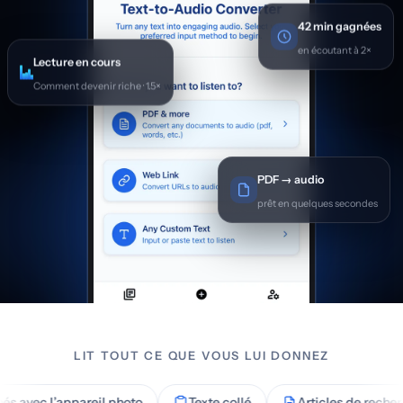
42 min gagnées
en écoutant à 2×
Lecture en cours
Comment devenir riche · 1.5×
PDF → audio
prêt en quelques secondes
LIT TOUT CE QUE VOUS LUI DONNEZ
l’appareil photo
Texte collé
Articles de recherche