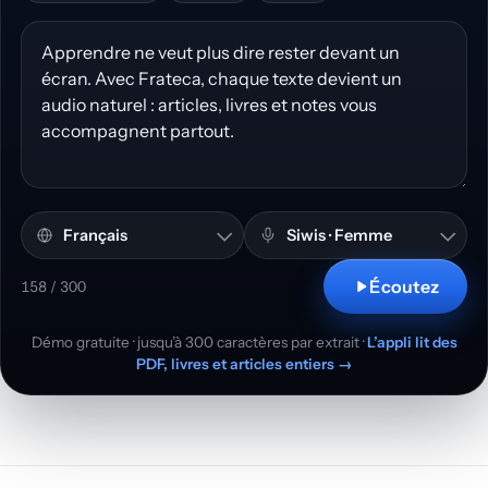
Texte à convertir en voix
Langue et accent
Voix
Écoutez
158 / 300
Démo gratuite · jusqu’à 300 caractères par extrait ·
L’appli lit des
PDF, livres et articles entiers →