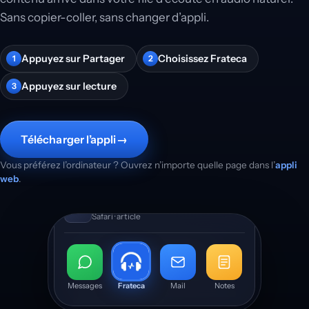
Sans copier-coller, sans changer d’appli.
Appuyez sur Partager
Choisissez Frateca
1
2
Appuyez sur lecture
3
Télécharger l’appli
→
Vous préférez l’ordinateur ? Ouvrez n’importe quelle page dans l’
appli
web
.
La science du sommeil
Safari · article
Messages
Frateca
Mail
Notes