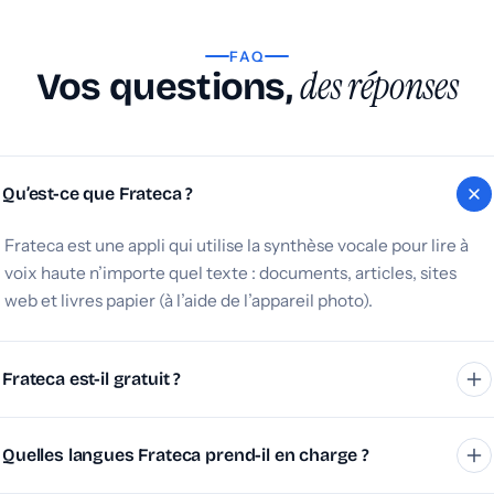
FAQ
des réponses
Vos questions,
Qu’est-ce que Frateca ?
Frateca est une appli qui utilise la synthèse vocale pour lire à
voix haute n’importe quel texte : documents, articles, sites
web et livres papier (à l’aide de l’appareil photo).
Frateca est-il gratuit ?
Frateca propose une version gratuite aux fonctionnalités
Quelles langues Frateca prend-il en charge ?
limitées. L’appli dispose aussi d’un abonnement premium qui
débloque des fonctionnalités avancées et un usage illimité.