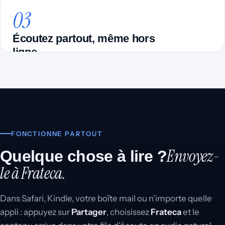
03
La synthèse vocale IA la plus avancée : votre
audio est prêt en quelques minutes.
Écoutez partout, même hors
ligne
Votre bibliothèque se lit en arrière-plan : dans
les transports, à l’entraînement et pendant les
tâches.
FONCTIONNE PARTOUT
Envoyez-
Quelque chose à lire ?
le à Frateca.
Dans Safari, Kindle, votre boîte mail ou n’importe quelle
appli : appuyez sur
Partager
, choisissez
Frateca
et le