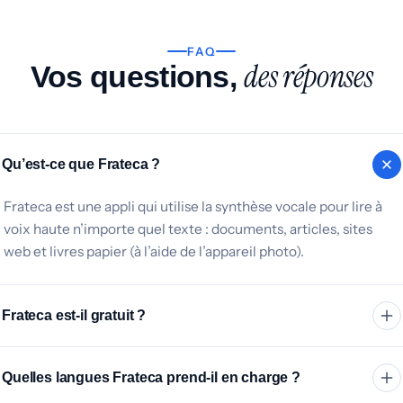
FAQ
des réponses
Vos questions,
Qu’est-ce que Frateca ?
Frateca est une appli qui utilise la synthèse vocale pour lire à
voix haute n’importe quel texte : documents, articles, sites
web et livres papier (à l’aide de l’appareil photo).
Frateca est-il gratuit ?
Frateca propose une version gratuite aux fonctionnalités
Quelles langues Frateca prend-il en charge ?
limitées. L’appli dispose aussi d’un abonnement premium qui
débloque des fonctionnalités avancées et un usage illimité.