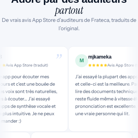
partout
De vrais avis App Store d’auditeurs de Frateca, traduits de
l’original.
”
mjkameka
M
is App Store (traduit)
Avis App Store (tradui
pp pour écouter mes
J’ai essayé la plupart des apps de 
 et c’est une bouée de
et celle-ci est la meilleure. Parfai
ix sont très naturelles,
lire des documents techniques. La
écouter… J’ai essayé
reste fluide même à vitesse élevée 
de synthèse vocale et
prononciation est excellente. On d
us intuitive. Je ne peux
une vraie personne qui lit.
der :)