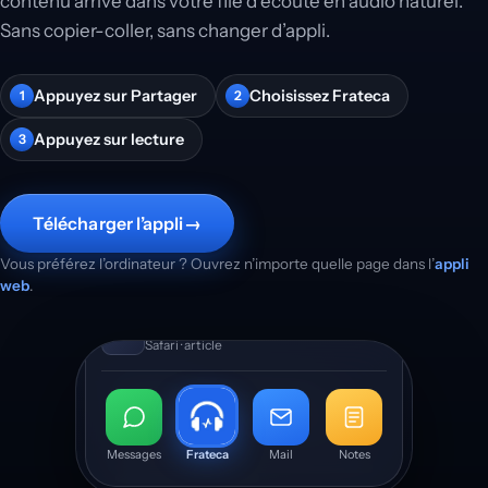
contenu arrive dans votre file d’écoute en audio naturel.
Sans copier-coller, sans changer d’appli.
Appuyez sur Partager
Choisissez Frateca
1
2
Appuyez sur lecture
3
Télécharger l’appli
→
Vous préférez l’ordinateur ? Ouvrez n’importe quelle page dans l’
appli
web
.
La science du sommeil
Safari · article
Messages
Frateca
Mail
Notes