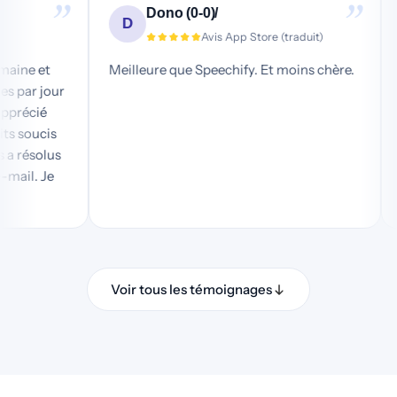
”
”
Dono (0-0)/
D
)
Avis App Store (traduit)
ne semaine et
Meilleure que Speechify. Et moins chère.
atuites par jour
coup apprécié
ux petits soucis
t les a résolus
ar e-mail. Je
Voir tous les témoignages