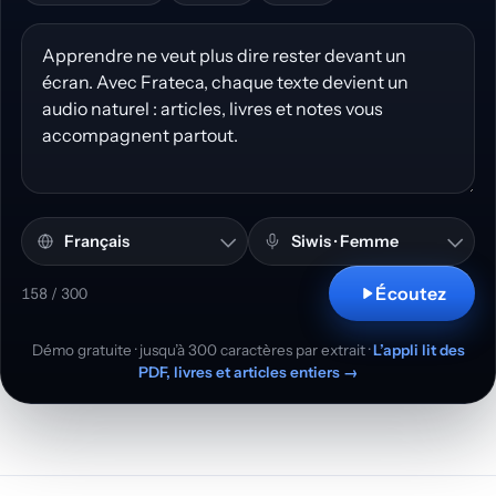
Texte à convertir en voix
Langue et accent
Voix
Écoutez
158 / 300
Démo gratuite · jusqu’à 300 caractères par extrait ·
L’appli lit des
PDF, livres et articles entiers →