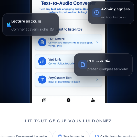
42 min gagnées
en écoutant à 2×
Lecture en cours
Comment devenir riche · 1.5×
PDF → audio
prêt en quelques secondes
LIT TOUT CE QUE VOUS LUI DONNEZ
l’appareil photo
Texte collé
Articles de recherche