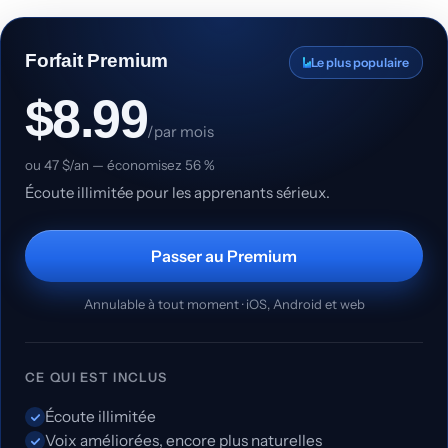
Forfait Premium
Le plus populaire
$8.99
/par mois
ou 47 $/an — économisez 56 %
Écoute illimitée pour les apprenants sérieux.
Passer au Premium
Annulable à tout moment · iOS, Android et web
CE QUI EST INCLUS
Écoute illimitée
Voix améliorées, encore plus naturelles